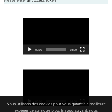
Please enter an Access Token
Lecteur
vidéo
00:00
03:29
Lecteur
vidéo
00:00
02:06
Nous utilisons des cookies pour vous garantir la meilleure
expérience sur notre blog. En poursuivant, nous