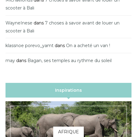
Michaelonus
dans
7 choses à savoir avant de louer un
scooter à Bali
WayneInese
dans
7 choses à savoir avant de louer un
scooter à Bali
klassnoe porevo_yamt
dans
On a acheté un van !
may
dans
Bagan, ses temples au rythme du soleil
Inspirations
AFRIQUE