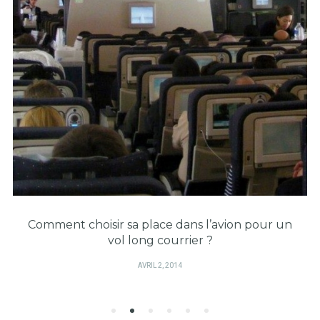
Comment choisir sa place dans l’avion pour un
vol long courrier ?
PUBLIÉ
AVRIL 2, 2014
SUR