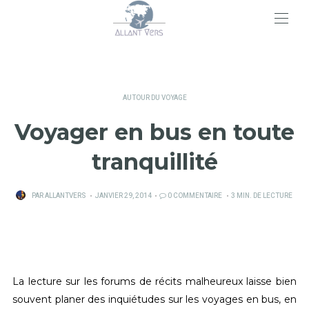
>
AUTOUR DU VOYAGE
Voyager en bus en toute
tranquillité
PUBLIÉ
PAR
ALLANTVERS
JANVIER 29, 2014
0 COMMENTAIRE
3 MIN. DE LECTURE
SUR
La lecture sur les forums de récits malheureux laisse bien
souvent planer des inquiétudes sur les voyages en bus, en