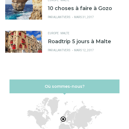
EUROPE
MALTE
10 choses à faire à Gozo
PUBLIÉ
PAR
ALLANTVERS
MARS 31, 2017
SUR
EUROPE
MALTE
Roadtrip 5 jours à Malte
PUBLIÉ
PAR
ALLANTVERS
MARS 12, 2017
SUR
Où sommes-nous?