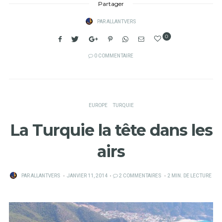
Partager
PAR
ALLANTVERS
0
0 COMMENTAIRE
EUROPE
TURQUIE
La Turquie la tête dans les
airs
PUBLIÉ
PAR
ALLANTVERS
JANVIER 11, 2014
2 COMMENTAIRES
2 MIN. DE LECTURE
SUR