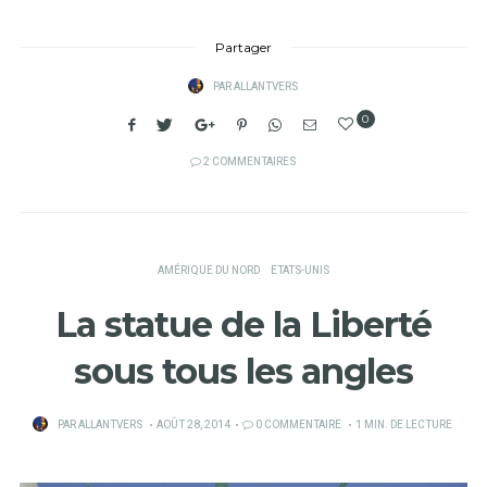
Partager
PAR
ALLANTVERS
0
2 COMMENTAIRES
AMÉRIQUE DU NORD
ETATS-UNIS
La statue de la Liberté
sous tous les angles
PUBLIÉ
PAR
ALLANTVERS
AOÛT 28, 2014
0 COMMENTAIRE
1 MIN. DE LECTURE
SUR