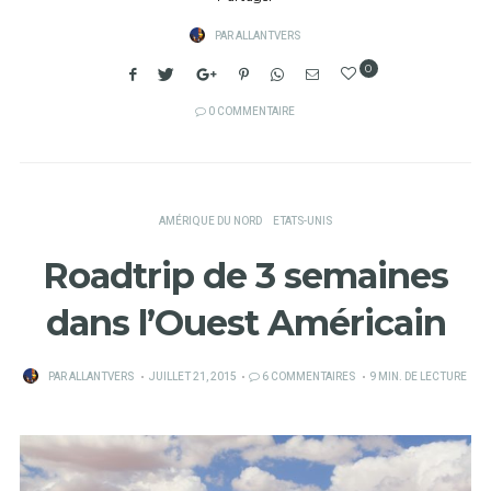
PAR
ALLANTVERS
0
0 COMMENTAIRE
AMÉRIQUE DU NORD
ETATS-UNIS
Roadtrip de 3 semaines
dans l’Ouest Américain
PUBLIÉ
PAR
ALLANTVERS
JUILLET 21, 2015
6 COMMENTAIRES
9 MIN. DE LECTURE
SUR