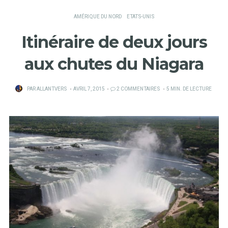
AMÉRIQUE DU NORD
ETATS-UNIS
Itinéraire de deux jours
aux chutes du Niagara
PUBLIÉ
PAR
ALLANTVERS
AVRIL 7, 2015
2 COMMENTAIRES
5 MIN. DE LECTURE
SUR