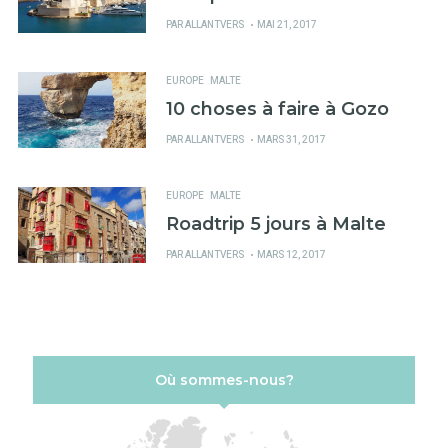
PUBLIÉ
PAR
ALLANTVERS
MAI 21, 2017
SUR
EUROPE
MALTE
10 choses à faire à Gozo
PUBLIÉ
PAR
ALLANTVERS
MARS 31, 2017
SUR
EUROPE
MALTE
Roadtrip 5 jours à Malte
PUBLIÉ
PAR
ALLANTVERS
MARS 12, 2017
SUR
Où sommes-nous?