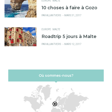
EUROPE
MALTE
10 choses à faire à Gozo
PUBLIÉ
PAR
ALLANTVERS
MARS 31, 2017
SUR
EUROPE
MALTE
Roadtrip 5 jours à Malte
PUBLIÉ
PAR
ALLANTVERS
MARS 12, 2017
SUR
Où sommes-nous?