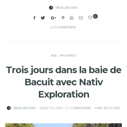
PAR
ALLANTVERS
0
0 COMMENTAIRE
ASIE
PHILIPPINES
Trois jours dans la baie de
Bacuit avec Nativ
Exploration
PUBLIÉ
PAR
ALLANTVERS
JUILLET 31, 2016
1 COMMENTAIRE
9 MIN. DE LECTURE
SUR