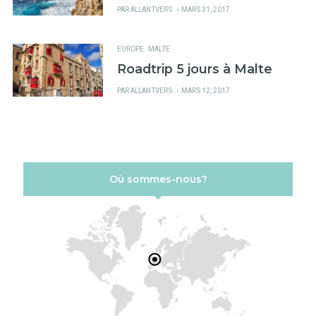
PUBLIÉ
PAR
ALLANTVERS
MARS 31, 2017
SUR
EUROPE
MALTE
Roadtrip 5 jours à Malte
PUBLIÉ
PAR
ALLANTVERS
MARS 12, 2017
SUR
Où sommes-nous?