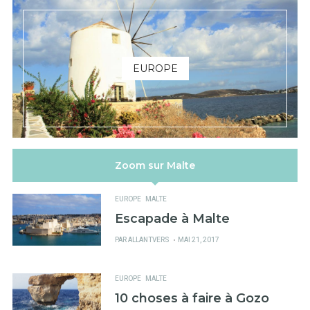
EUROPE
Zoom sur Malte
EUROPE
MALTE
Escapade à Malte
PUBLIÉ
PAR
ALLANTVERS
MAI 21, 2017
SUR
EUROPE
MALTE
10 choses à faire à Gozo