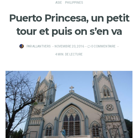
ASIE
PHILIPPINES
Puerto Princesa, un petit
tour et puis on s’en va
PUBLIÉ
PAR
ALLANTVERS
NOVEMBRE 20, 2016
0 COMMENTAIRE
SUR
4 MIN. DE LECTURE