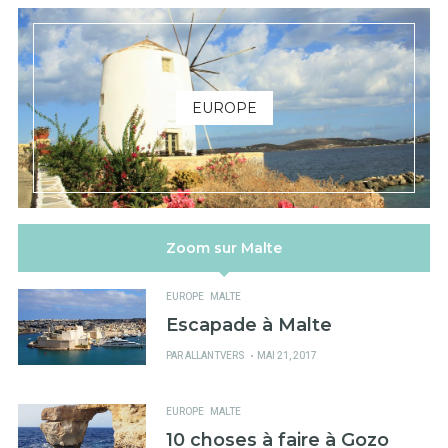
EUROPE
Zoom sur Malte
EUROPE
MALTE
Escapade à Malte
PUBLIÉ
PAR
ALLANTVERS
MAI 21, 2017
SUR
EUROPE
MALTE
10 choses à faire à Gozo