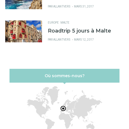
PUBLIÉ
PAR
ALLANTVERS
MARS 31, 2017
SUR
EUROPE
MALTE
Roadtrip 5 jours à Malte
PUBLIÉ
PAR
ALLANTVERS
MARS 12, 2017
SUR
Où sommes-nous?