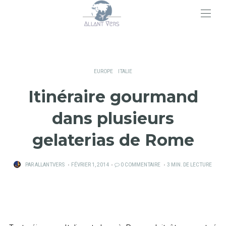
>
EUROPE
ITALIE
Itinéraire gourmand
dans plusieurs
gelaterias de Rome
PUBLIÉ
PAR
ALLANTVERS
FÉVRIER 1, 2014
0 COMMENTAIRE
3 MIN. DE LECTURE
SUR