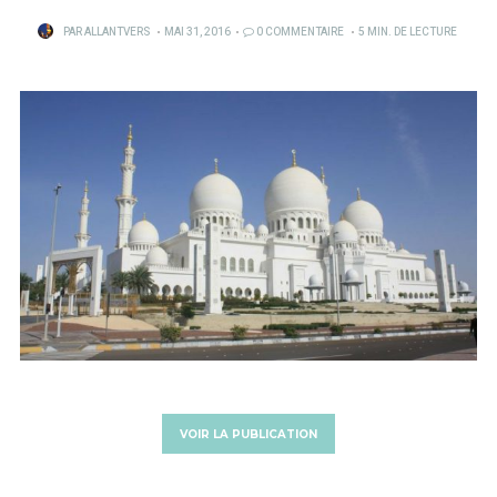
PUBLIÉ
PAR
ALLANTVERS
MAI 31, 2016
0 COMMENTAIRE
5 MIN. DE LECTURE
SUR
VOIR LA PUBLICATION