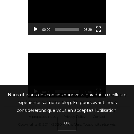
vidéo
00:00
03:29
Lecteur
vidéo
00:00
02:06
Nous utilisons des cookies pour vous garantir la meilleure
expérience sur notre blog. En poursuivant, nous
considérerons que vous en acceptez l'utilisation.
A propos de nous
Privacy Policy
Contact
OK
Copyrights © 2014-2020 Allant Vers. Tous droits réservés.