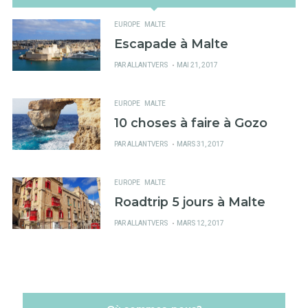
EUROPE
MALTE
Escapade à Malte
PUBLIÉ
PAR
ALLANTVERS
MAI 21, 2017
SUR
EUROPE
MALTE
10 choses à faire à Gozo
PUBLIÉ
PAR
ALLANTVERS
MARS 31, 2017
SUR
EUROPE
MALTE
Roadtrip 5 jours à Malte
PUBLIÉ
PAR
ALLANTVERS
MARS 12, 2017
SUR