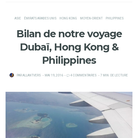
ASIE
ÉMIRATS ARABES UNIS
HONG KONG
MOYEN-ORIENT
PHILIPPINES
Bilan de notre voyage
Dubaï, Hong Kong &
Philippines
PUBLIÉ
PAR
ALLANTVERS
MAI 19, 2016
4 COMMENTAIRES
7 MIN. DE LECTURE
SUR