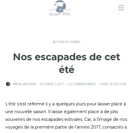
>
AUTOUR DU VOYAGE
Nos escapades de cet
été
PUBLIÉ
PAR
ALLANTVERS
OCTOBRE 2, 2017
2 COMMENTAIRES
9 MIN. DE LECTURE
SUR
L’été s’est refermé il y a quelques jours pour laisser place à
une nouvelle saison. Il laisse également place à de jolis
souvenirs de nos escapades estivales. Car, à l’image de nos
voyages de la première partie de l’année 2017, consacrés à