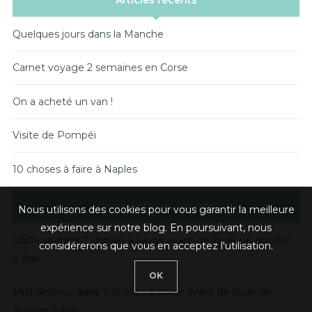
Articles récents
Quelques jours dans la Manche
Carnet voyage 2 semaines en Corse
On a acheté un van !
Visite de Pompéi
10 choses à faire à Naples
Commentaires récents
Nous utilisons des cookies pour vous garantir la meilleure
expérience sur notre blog. En poursuivant, nous
sdiDiuse
dans
7 choses à savoir avant de louer un scooter
considérerons que vous en acceptez l'utilisation.
à Bali
OK
Michaelonus
dans
7 choses à savoir avant de louer un
scooter à Bali