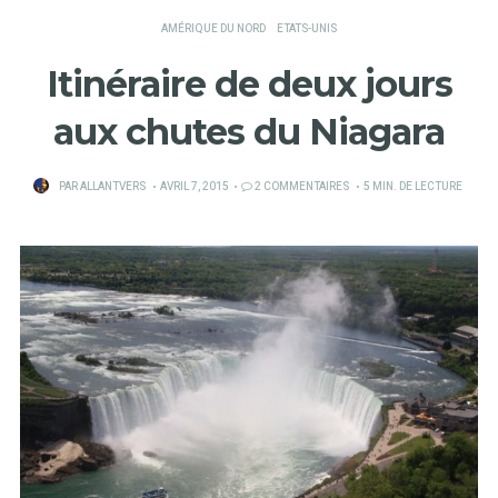
AMÉRIQUE DU NORD
ETATS-UNIS
Itinéraire de deux jours
aux chutes du Niagara
PUBLIÉ
PAR
ALLANTVERS
AVRIL 7, 2015
2 COMMENTAIRES
5 MIN. DE LECTURE
SUR