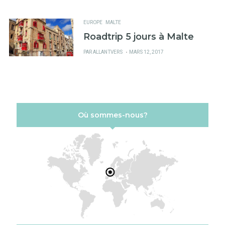
SUR
EUROPE
MALTE
Roadtrip 5 jours à Malte
PUBLIÉ
PAR
ALLANTVERS
MARS 12, 2017
SUR
Où sommes-nous?