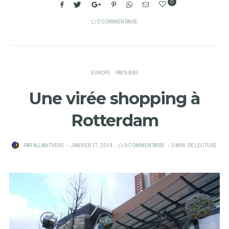
0
0 COMMENTAIRE
EUROPE
PAYS-BAS
Une virée shopping à
Rotterdam
PUBLIÉ
PAR
ALLANTVERS
JANVIER 17, 2014
0 COMMENTAIRE
3 MIN. DE LECTURE
SUR