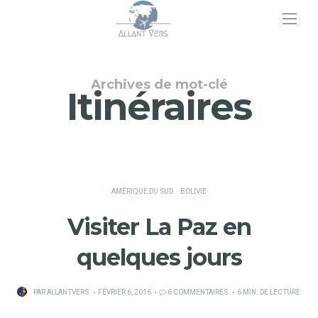
>
Archives de mot-clé
Itinéraires
AMÉRIQUE DU SUD
BOLIVIE
Visiter La Paz en
quelques jours
PUBLIÉ
PAR
ALLANTVERS
FÉVRIER 6, 2016
6 COMMENTAIRES
6 MIN. DE LECTURE
SUR