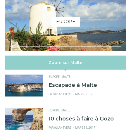
EUROPE
Zoom sur Malte
EUROPE
MALTE
Escapade à Malte
PUBLIÉ
PAR
ALLANTVERS
MAI 21, 2017
SUR
EUROPE
MALTE
10 choses à faire à Gozo
PUBLIÉ
PAR
ALLANTVERS
MARS 31, 2017