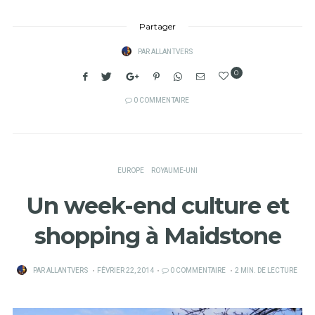
Partager
PAR
ALLANTVERS
0
0 COMMENTAIRE
EUROPE
ROYAUME-UNI
Un week-end culture et
shopping à Maidstone
PUBLIÉ
PAR
ALLANTVERS
FÉVRIER 22, 2014
0 COMMENTAIRE
2 MIN. DE LECTURE
SUR