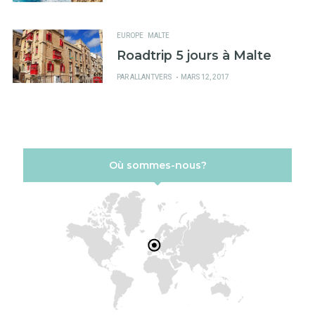
SUR
EUROPE
MALTE
Roadtrip 5 jours à Malte
PUBLIÉ
PAR
ALLANTVERS
MARS 12, 2017
SUR
Où sommes-nous?