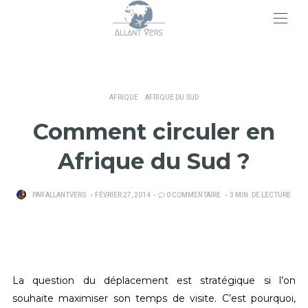
>
AFRIQUE
AFRIQUE DU SUD
Comment circuler en
Afrique du Sud ?
PUBLIÉ
PAR
ALLANTVERS
FÉVRIER 27, 2014
0 COMMENTAIRE
3 MIN. DE LECTURE
SUR
La question du déplacement est stratégique si l’on
souhaite maximiser son temps de visite. C’est pourquoi,