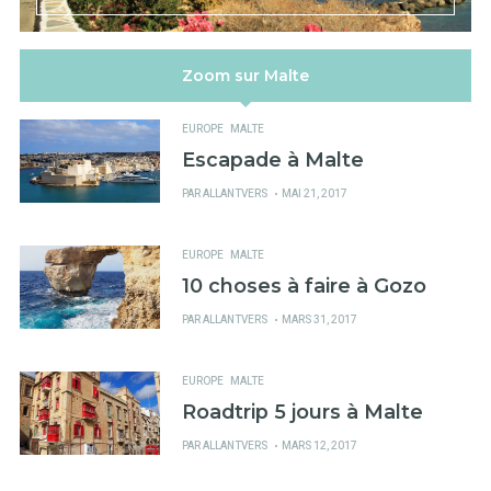
Zoom sur Malte
EUROPE
MALTE
Escapade à Malte
PUBLIÉ
PAR
ALLANTVERS
MAI 21, 2017
SUR
EUROPE
MALTE
10 choses à faire à Gozo
PUBLIÉ
PAR
ALLANTVERS
MARS 31, 2017
SUR
EUROPE
MALTE
Roadtrip 5 jours à Malte
PUBLIÉ
PAR
ALLANTVERS
MARS 12, 2017
SUR