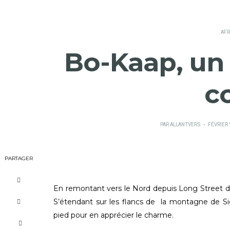
AFR
Bo-Kaap, un 
c
PUBLIÉ
PAR
ALLANTVERS
FÉVRIER 
SUR
PARTAGER
En remontant vers le Nord depuis Long Street da
S’étendant sur les flancs de la montagne de Sign
pied pour en apprécier le charme.