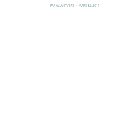
PUBLIÉ
PAR
ALLANTVERS
MARS 12, 2017
SUR