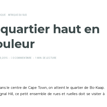
IQUE
AFRIQUE DU SUD
quartier haut en
ouleur
9, 2015
0 COMMENTAIRE
1 MIN. DE LECTURE
ns le centre de Cape Town, on atteint le quartier de Bo-Kaap.
al Hill, ce petit ensemble de rues et ruelles doit se visiter à