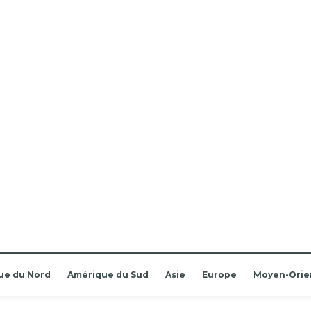
ue du Nord
Amérique du Sud
Asie
Europe
Moyen-Orie