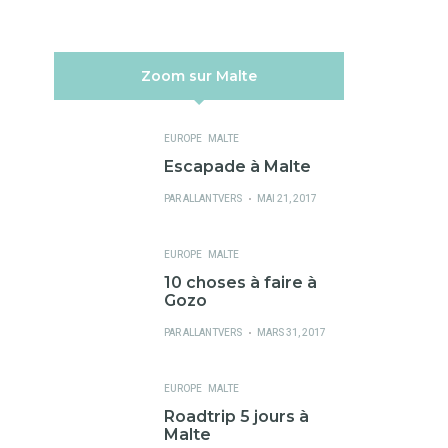
Zoom sur Malte
EUROPE
MALTE
Escapade à Malte
PUBLIÉ
PAR
ALLANTVERS
MAI 21, 2017
SUR
EUROPE
MALTE
10 choses à faire à
Gozo
PUBLIÉ
PAR
ALLANTVERS
MARS 31, 2017
SUR
EUROPE
MALTE
Roadtrip 5 jours à
Malte