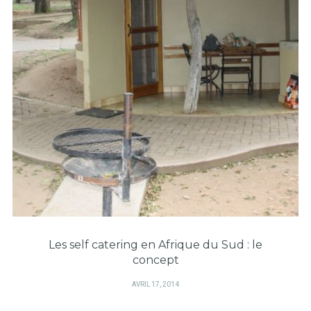
Les self catering en Afrique du Sud : le
concept
PUBLIÉ
AVRIL 17, 2014
SUR