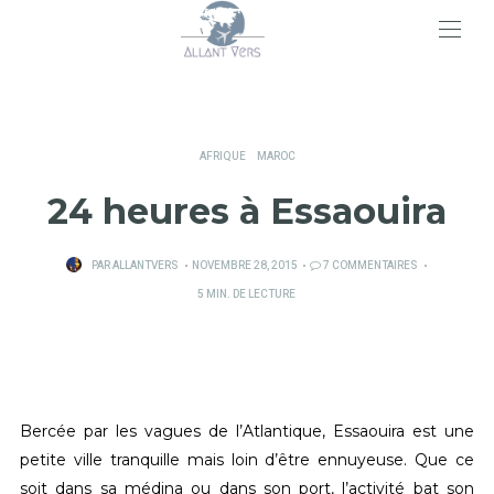
>
AFRIQUE
MAROC
24 heures à Essaouira
PUBLIÉ
PAR
ALLANTVERS
NOVEMBRE 28, 2015
7 COMMENTAIRES
SUR
5 MIN. DE LECTURE
Bercée par les vagues de l’Atlantique, Essaouira est une
petite ville tranquille mais loin d’être ennuyeuse. Que ce
soit dans sa médina ou dans son port, l’activité bat son