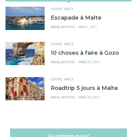
EUROPE
MALTE
Escapade à Malte
PUBLIÉ
PAR
ALLANTVERS
MAI 21, 2017
SUR
EUROPE
MALTE
10 choses à faire à Gozo
PUBLIÉ
PAR
ALLANTVERS
MARS 31, 2017
SUR
EUROPE
MALTE
Roadtrip 5 jours à Malte
PUBLIÉ
PAR
ALLANTVERS
MARS 12, 2017
SUR
Où sommes-nous?