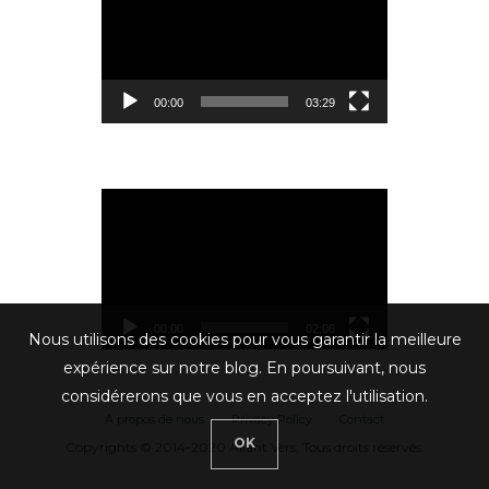
vidéo
00:00
03:29
Lecteur
vidéo
00:00
02:06
Nous utilisons des cookies pour vous garantir la meilleure
expérience sur notre blog. En poursuivant, nous
considérerons que vous en acceptez l'utilisation.
A propos de nous
Privacy Policy
Contact
OK
Copyrights © 2014-2020 Allant Vers. Tous droits réservés.