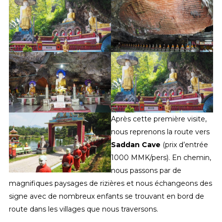
Après cette première visite,
nous reprenons la route vers
Saddan Cave
(prix d’entrée
1000 MMK/pers). En chemin,
nous passons par de
magnifiques paysages de rizières et nous échangeons des
signe avec de nombreux enfants se trouvant en bord de
route dans les villages que nous traversons.