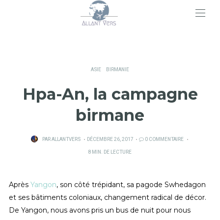
>
ASIE
BIRMANIE
Hpa-An, la campagne
birmane
PUBLIÉ
PAR
ALLANTVERS
DÉCEMBRE 26, 2017
0 COMMENTAIRE
SUR
8 MIN. DE LECTURE
Après
Yangon
, son côté trépidant, sa pagode Swhedagon
et ses bâtiments coloniaux, changement radical de décor.
De Yangon, nous avons pris un bus de nuit pour nous