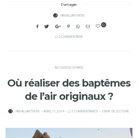
Partager
PAR
ALLANTVERS
0
0 COMMENTAIRE
AUTOUR DU VOYAGE
Où réaliser des baptêmes
de l’air originaux ?
PUBLIÉ
PAR
ALLANTVERS
AVRIL 11, 2014
2 COMMENTAIRES
3 MIN. DE LECTURE
SUR