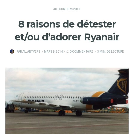
AUTOUR DU VOYAGE
8 raisons de détester
et/ou d’adorer Ryanair
PUBLIÉ
PAR
ALLANTVERS
MARS 9, 2014
0 COMMENTAIRE
3 MIN. DE LECTURE
SUR