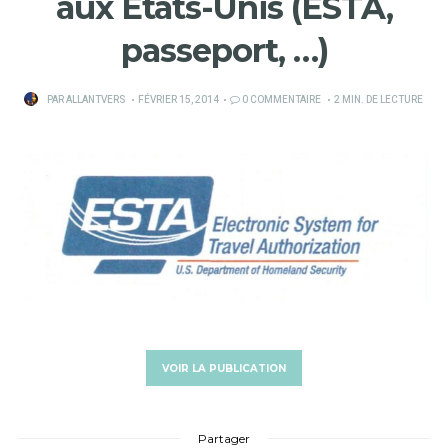
aux Etats-Unis (ESTA,
passeport, …)
PUBLIÉ
PAR
ALLANTVERS
FÉVRIER 15, 2014
0 COMMENTAIRE
2 MIN. DE LECTURE
SUR
VOIR LA PUBLICATION
Partager