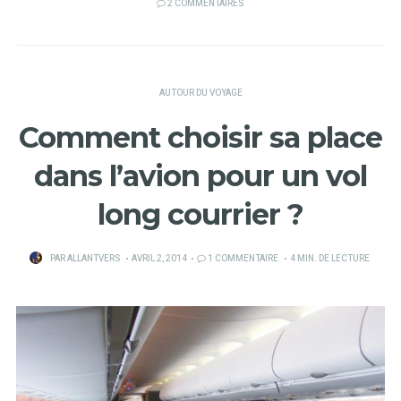
2 COMMENTAIRES
AUTOUR DU VOYAGE
Comment choisir sa place
dans l’avion pour un vol
long courrier ?
PUBLIÉ
PAR
ALLANTVERS
AVRIL 2, 2014
1 COMMENTAIRE
4 MIN. DE LECTURE
SUR