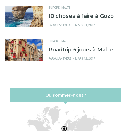
EUROPE
MALTE
10 choses à faire à Gozo
PUBLIÉ
PAR
ALLANTVERS
MARS 31, 2017
SUR
EUROPE
MALTE
Roadtrip 5 jours à Malte
PUBLIÉ
PAR
ALLANTVERS
MARS 12, 2017
SUR
Où sommes-nous?