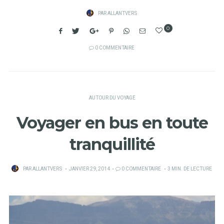
PAR
ALLANTVERS
0
0 COMMENTAIRE
AUTOUR DU VOYAGE
Voyager en bus en toute
tranquillité
PUBLIÉ
PAR
ALLANTVERS
JANVIER 29, 2014
0 COMMENTAIRE
3 MIN. DE LECTURE
SUR