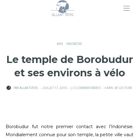
>
ASIE
INDONÉSIE
Le temple de Borobudur
et ses environs à vélo
PUBLIÉ
PAR
ALLANTVERS
JUILLET 17, 2015
3 COMMENTAIRES
6 MIN. DE LECTURE
SUR
Borobudur fut notre premier contact avec l’Indonésie.
Mondialement connue pour son temple, la petite ville vaut