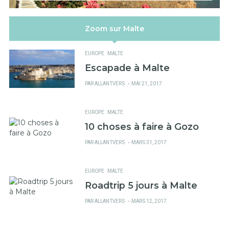
Zoom sur Malte
EUROPE
MALTE
Escapade à Malte
PUBLIÉ
PAR
ALLANTVERS
MAI 21, 2017
SUR
EUROPE
MALTE
10 choses à faire à Gozo
PUBLIÉ
PAR
ALLANTVERS
MARS 31, 2017
SUR
EUROPE
MALTE
Roadtrip 5 jours à Malte
PUBLIÉ
PAR
ALLANTVERS
MARS 12, 2017
SUR