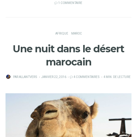
1 COMMENTAIRE
AFRIQUE
MAROC
Une nuit dans le désert
marocain
PUBLIÉ
PAR
ALLANTVERS
JANVIER 22, 2016
4 COMMENTAIRES
4 MIN. DE LECTURE
SUR