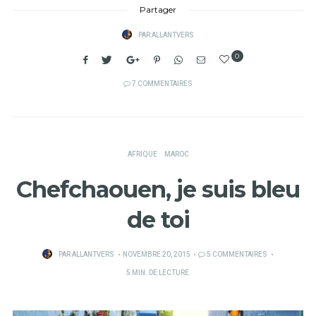
Partager
PAR
ALLANTVERS
0
7 COMMENTAIRES
AFRIQUE
MAROC
Chefchaouen, je suis bleu
de toi
PUBLIÉ
PAR
ALLANTVERS
NOVEMBRE 20, 2015
5 COMMENTAIRES
SUR
5 MIN. DE LECTURE