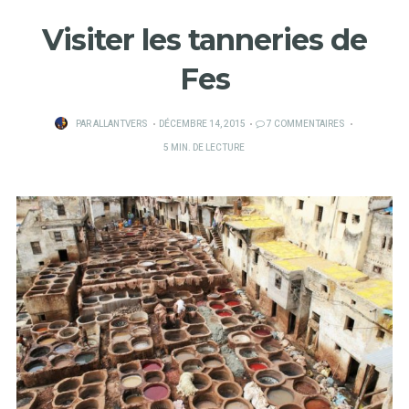
Visiter les tanneries de
Fes
PUBLIÉ
PAR
ALLANTVERS
DÉCEMBRE 14, 2015
7 COMMENTAIRES
SUR
5 MIN. DE LECTURE