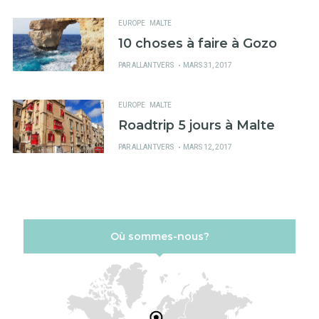
SUR
EUROPE
MALTE
10 choses à faire à Gozo
PUBLIÉ
PAR
ALLANTVERS
MARS 31, 2017
SUR
EUROPE
MALTE
Roadtrip 5 jours à Malte
PUBLIÉ
PAR
ALLANTVERS
MARS 12, 2017
SUR
Où sommes-nous?