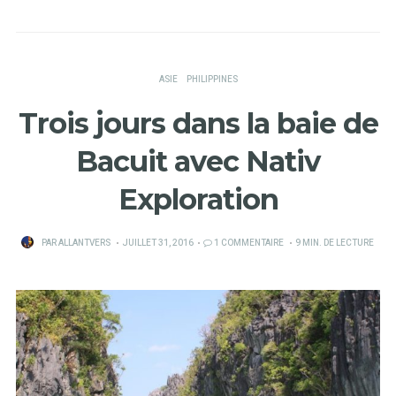
ASIE
PHILIPPINES
Trois jours dans la baie de
Bacuit avec Nativ
Exploration
PUBLIÉ
PAR
ALLANTVERS
JUILLET 31, 2016
1 COMMENTAIRE
9 MIN. DE LECTURE
SUR