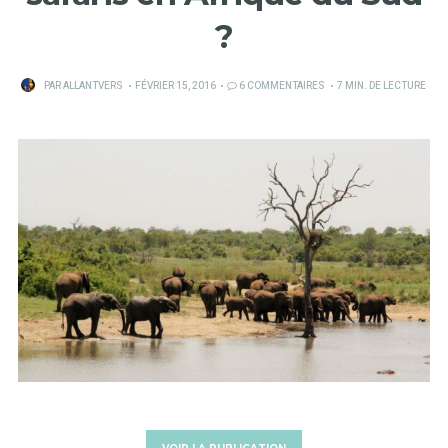
?
PUBLIÉ
PAR
ALLANTVERS
FÉVRIER 15, 2016
6 COMMENTAIRES
7 MIN. DE LECTURE
SUR