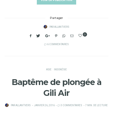
VOIR LA PUBLICATION
Partager
PAR
ALLANTVERS
0
6 COMMENTAIRES
ASIE
INDONÉSIE
Baptême de plongée à
Gili Air
PUBLIÉ
PAR
ALLANTVERS
JANVIER 26, 2016
3 COMMENTAIRES
7 MIN. DE LECTURE
SUR