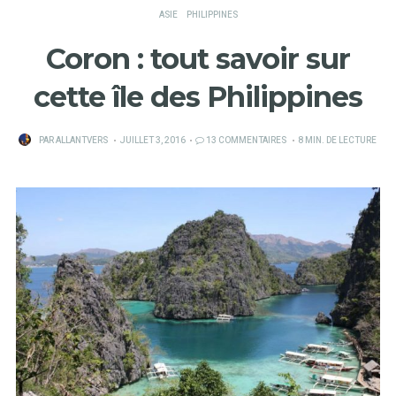
ASIE
PHILIPPINES
Coron : tout savoir sur
cette île des Philippines
PUBLIÉ
PAR
ALLANTVERS
JUILLET 3, 2016
13 COMMENTAIRES
8 MIN. DE LECTURE
SUR