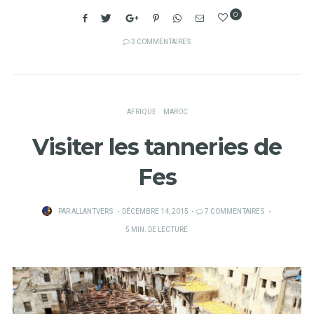
0
3 COMMENTAIRES
AFRIQUE
MAROC
Visiter les tanneries de
Fes
PUBLIÉ
PAR
ALLANTVERS
DÉCEMBRE 14, 2015
7 COMMENTAIRES
SUR
5 MIN. DE LECTURE