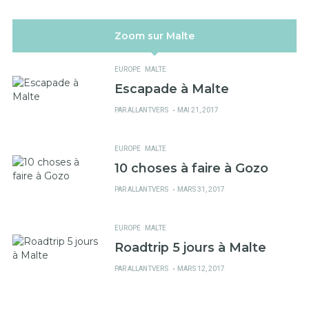
Zoom sur Malte
EUROPE
MALTE
Escapade à Malte
PUBLIÉ
PAR
ALLANTVERS
MAI 21, 2017
SUR
EUROPE
MALTE
10 choses à faire à Gozo
PUBLIÉ
PAR
ALLANTVERS
MARS 31, 2017
SUR
EUROPE
MALTE
Roadtrip 5 jours à Malte
PUBLIÉ
PAR
ALLANTVERS
MARS 12, 2017
SUR