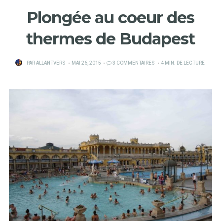
Plongée au coeur des
thermes de Budapest
PUBLIÉ
PAR
ALLANTVERS
MAI 26, 2015
3 COMMENTAIRES
4 MIN. DE LECTURE
SUR