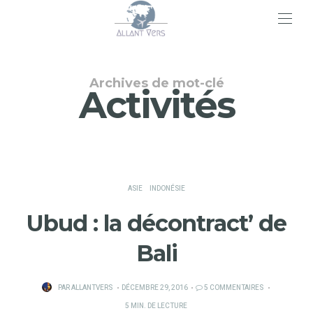
>
Archives de mot-clé
Activités
ASIE
INDONÉSIE
Ubud : la décontract’ de
Bali
PUBLIÉ
PAR
ALLANTVERS
DÉCEMBRE 29, 2016
5 COMMENTAIRES
SUR
5 MIN. DE LECTURE