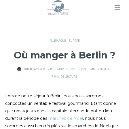
>
ALLEMAGNE
EUROPE
Où manger à Berlin ?
PUBLIÉ
PAR
ALLANTVERS
DÉCEMBRE 30, 2015
3 COMMENTAIRES
SUR
7 MIN. DE LECTURE
Lors de notre séjour à Berlin, nous nous sommes
concoctés un véritable festival gourmand.
Etant donné
que nos 4 jours dans la capitale allemande ont eu lieu
durant la période des
marchés de Noël
, nous nous
sommes aussi bien régalés sur les marchés de Noël que