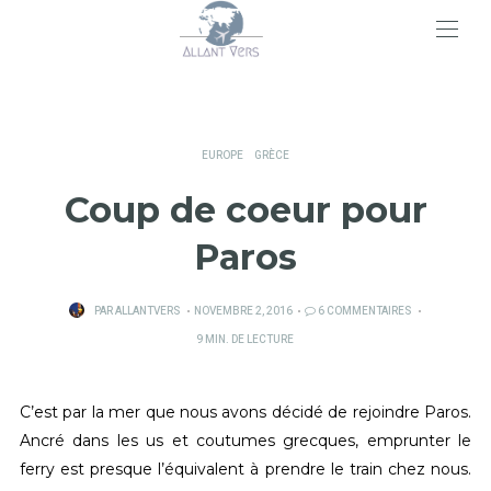
>
EUROPE
GRÈCE
Coup de coeur pour
Paros
PUBLIÉ
PAR
ALLANTVERS
NOVEMBRE 2, 2016
6 COMMENTAIRES
SUR
9 MIN. DE LECTURE
C’est par la mer que nous avons décidé de rejoindre Paros.
Ancré dans les us et coutumes grecques, emprunter le
ferry est presque l’équivalent à prendre le train chez nous.