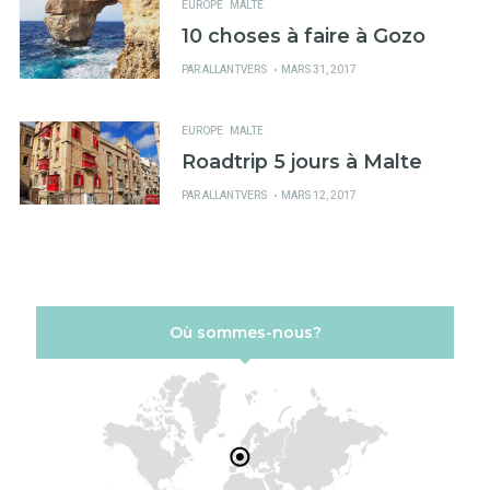
EUROPE
MALTE
10 choses à faire à Gozo
PUBLIÉ
PAR
ALLANTVERS
MARS 31, 2017
SUR
EUROPE
MALTE
Roadtrip 5 jours à Malte
PUBLIÉ
PAR
ALLANTVERS
MARS 12, 2017
SUR
Où sommes-nous?