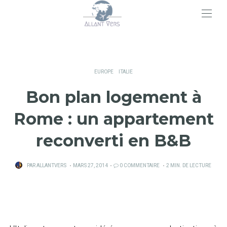
>
EUROPE
ITALIE
Bon plan logement à
Rome : un appartement
reconverti en B&B
PUBLIÉ
PAR
ALLANTVERS
MARS 27, 2014
0 COMMENTAIRE
2 MIN. DE LECTURE
SUR