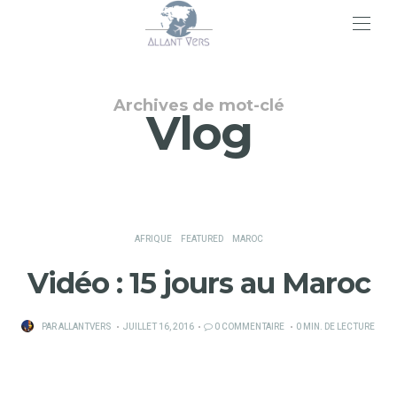
>
Archives de mot-clé
Vlog
AFRIQUE
FEATURED
MAROC
Vidéo : 15 jours au Maroc
PUBLIÉ
PAR
ALLANTVERS
JUILLET 16, 2016
0 COMMENTAIRE
0 MIN. DE LECTURE
SUR