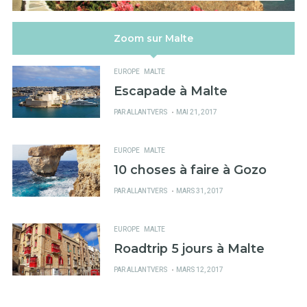
Zoom sur Malte
EUROPE
MALTE
Escapade à Malte
PUBLIÉ
PAR
ALLANTVERS
MAI 21, 2017
SUR
EUROPE
MALTE
10 choses à faire à Gozo
PUBLIÉ
PAR
ALLANTVERS
MARS 31, 2017
SUR
EUROPE
MALTE
Roadtrip 5 jours à Malte
PUBLIÉ
PAR
ALLANTVERS
MARS 12, 2017
SUR