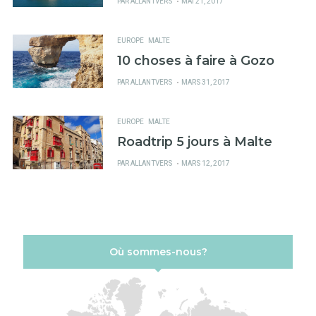
PUBLIÉ
PAR
ALLANTVERS
MAI 21, 2017
SUR
EUROPE
MALTE
10 choses à faire à Gozo
PUBLIÉ
PAR
ALLANTVERS
MARS 31, 2017
SUR
EUROPE
MALTE
Roadtrip 5 jours à Malte
PUBLIÉ
PAR
ALLANTVERS
MARS 12, 2017
SUR
Où sommes-nous?