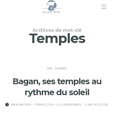
>
Archives de mot-clé
Temples
ASIE
BIRMANIE
Bagan, ses temples au
rythme du soleil
PUBLIÉ
PAR
ALLANTVERS
FÉVRIER 2, 2018
5 COMMENTAIRES
11 MIN. DE LECTURE
SUR