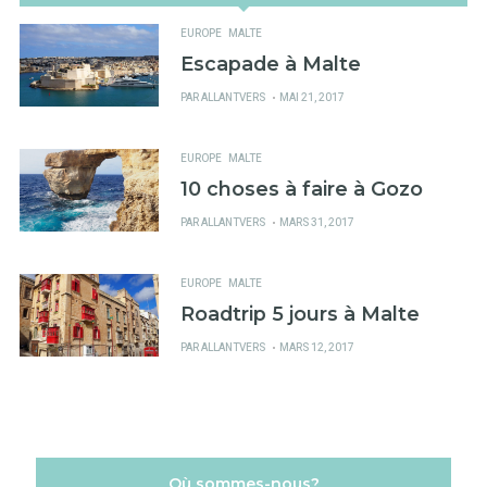
EUROPE
MALTE
Escapade à Malte
PUBLIÉ
PAR
ALLANTVERS
MAI 21, 2017
SUR
EUROPE
MALTE
10 choses à faire à Gozo
PUBLIÉ
PAR
ALLANTVERS
MARS 31, 2017
SUR
EUROPE
MALTE
Roadtrip 5 jours à Malte
PUBLIÉ
PAR
ALLANTVERS
MARS 12, 2017
SUR
Où sommes-nous?