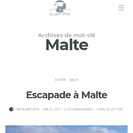
>
Archives de mot-clé
Malte
EUROPE
MALTE
Escapade à Malte
PUBLIÉ
PAR
ALLANTVERS
MAI 21, 2017
8 COMMENTAIRES
6 MIN. DE LECTURE
SUR