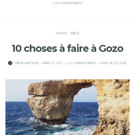
8 COMMENTAIRES
EUROPE
MALTE
10 choses à faire à Gozo
PUBLIÉ
PAR
ALLANTVERS
MARS 31, 2017
2 COMMENTAIRES
6 MIN. DE LECTURE
SUR