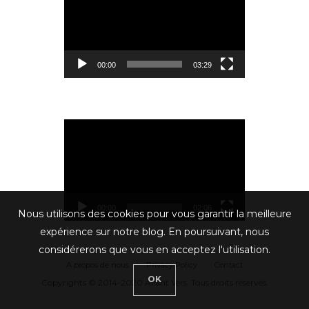
vidéo
00:00
03:29
Lecteur
vidéo
00:00
02:06
Nous utilisons des cookies pour vous garantir la meilleure
expérience sur notre blog. En poursuivant, nous
considérerons que vous en acceptez l'utilisation.
A propos de nous
Privacy Policy
Contact
OK
Copyrights © 2014-2020 Allant Vers. Tous droits réservés.