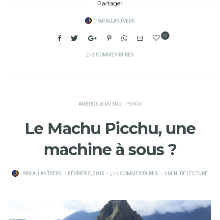
Partager
PAR
ALLANTVERS
0
3 COMMENTAIRES
AMÉRIQUE DU SUD
PÉROU
Le Machu Picchu, une
machine à sous ?
PUBLIÉ
PAR
ALLANTVERS
FÉVRIER 5, 2015
4 COMMENTAIRES
4 MIN. DE LECTURE
SUR