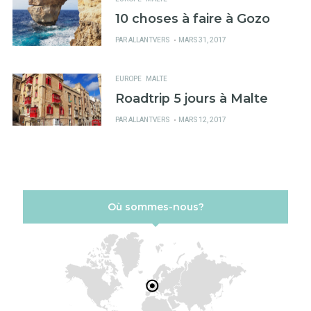
10 choses à faire à Gozo
PUBLIÉ
PAR
ALLANTVERS
MARS 31, 2017
SUR
EUROPE
MALTE
Roadtrip 5 jours à Malte
PUBLIÉ
PAR
ALLANTVERS
MARS 12, 2017
SUR
Où sommes-nous?