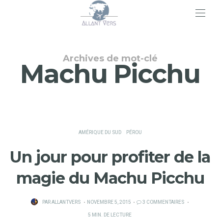
>
Archives de mot-clé
Machu Picchu
AMÉRIQUE DU SUD
PÉROU
Un jour pour profiter de la
magie du Machu Picchu
PUBLIÉ
PAR
ALLANTVERS
NOVEMBRE 5, 2015
3 COMMENTAIRES
SUR
5 MIN. DE LECTURE