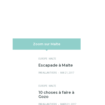
Zoom sur Malte
EUROPE
MALTE
Escapade à Malte
PUBLIÉ
PAR
ALLANTVERS
MAI 21, 2017
SUR
EUROPE
MALTE
10 choses à faire à
Gozo
PUBLIÉ
PAR
ALLANTVERS
MARS 31, 2017