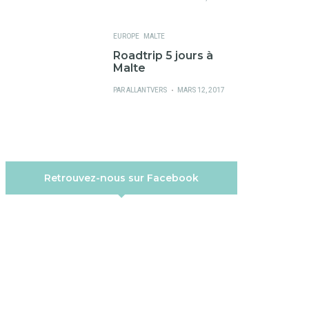
SUR
EUROPE
MALTE
Roadtrip 5 jours à
Malte
PUBLIÉ
PAR
ALLANTVERS
MARS 12, 2017
SUR
Retrouvez-nous sur Facebook