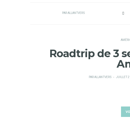
PAR
ALLANTVERS
AMÉRI
Roadtrip de 3 
Am
PUBLIÉ
PAR
ALLANTVERS
JUILLET 2
SUR
VO