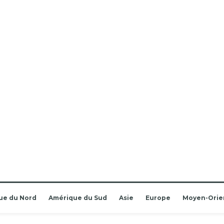
ue du Nord
Amérique du Sud
Asie
Europe
Moyen-Orie