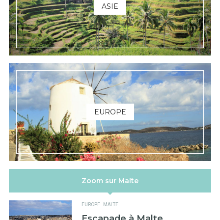
ASIE
EUROPE
Zoom sur Malte
EUROPE
MALTE
Escapade à Malte