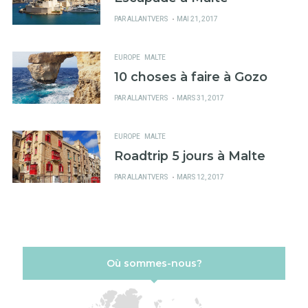
PUBLIÉ
PAR
ALLANTVERS
MAI 21, 2017
SUR
EUROPE
MALTE
10 choses à faire à Gozo
PUBLIÉ
PAR
ALLANTVERS
MARS 31, 2017
SUR
EUROPE
MALTE
Roadtrip 5 jours à Malte
PUBLIÉ
PAR
ALLANTVERS
MARS 12, 2017
SUR
Où sommes-nous?