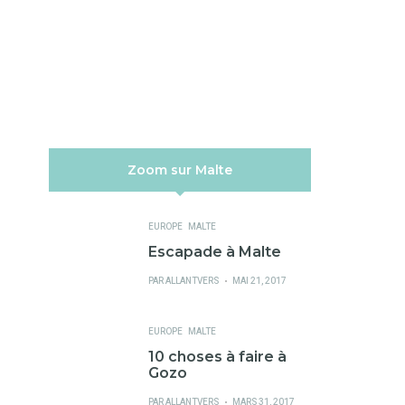
Zoom sur Malte
EUROPE
MALTE
Escapade à Malte
PUBLIÉ
PAR
ALLANTVERS
MAI 21, 2017
SUR
EUROPE
MALTE
10 choses à faire à
Gozo
PUBLIÉ
PAR
ALLANTVERS
MARS 31, 2017