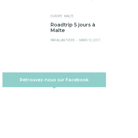
SUR
EUROPE
MALTE
Roadtrip 5 jours à
Malte
PUBLIÉ
PAR
ALLANTVERS
MARS 12, 2017
SUR
Retrouvez-nous sur Facebook