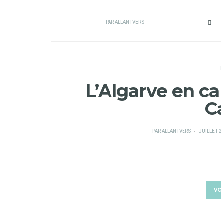
PAR
ALLANTVERS
L’Algarve en c
C
PUBLIÉ
PAR
ALLANTVERS
JUILLET 2
SUR
VO