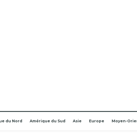
ue du Nord
Amérique du Sud
Asie
Europe
Moyen-Orie