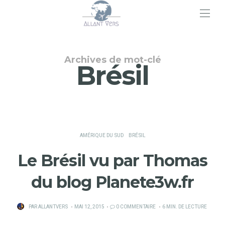
>
Archives de mot-clé
Brésil
AMÉRIQUE DU SUD
BRÉSIL
Le Brésil vu par Thomas
du blog Planete3w.fr
PUBLIÉ
PAR
ALLANTVERS
MAI 12, 2015
0 COMMENTAIRE
6 MIN. DE LECTURE
SUR