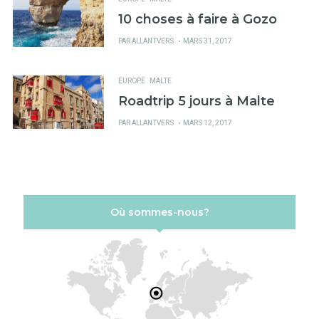
10 choses à faire à Gozo
PUBLIÉ
PAR
ALLANTVERS
MARS 31, 2017
SUR
EUROPE
MALTE
Roadtrip 5 jours à Malte
PUBLIÉ
PAR
ALLANTVERS
MARS 12, 2017
SUR
Où sommes-nous?