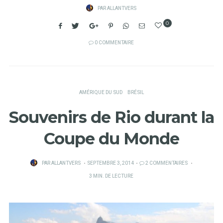
PAR
ALLANTVERS
0
0 COMMENTAIRE
AMÉRIQUE DU SUD
BRÉSIL
Souvenirs de Rio durant la
Coupe du Monde
PUBLIÉ
PAR
ALLANTVERS
SEPTEMBRE 3, 2014
2 COMMENTAIRES
SUR
3 MIN. DE LECTURE