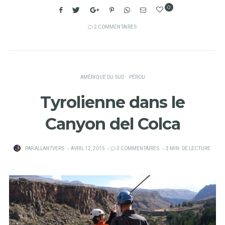
0
2 COMMENTAIRES
AMÉRIQUE DU SUD
PÉROU
Tyrolienne dans le
Canyon del Colca
PUBLIÉ
PAR
ALLANTVERS
AVRIL 12, 2015
3 COMMENTAIRES
3 MIN. DE LECTURE
SUR