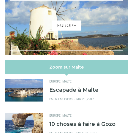
EUROPE
Zoom sur Malte
EUROPE
MALTE
Escapade à Malte
PUBLIÉ
PAR
ALLANTVERS
MAI 21, 2017
SUR
EUROPE
MALTE
10 choses à faire à Gozo
PUBLIÉ