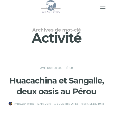
>
Archives de mot-clé
Activité
AMÉRIQUE DU SUD
PÉROU
Huacachina et Sangalle,
deux oasis au Pérou
PUBLIÉ
PAR
ALLANTVERS
MAI 5, 2015
2 COMMENTAIRES
5 MIN. DE LECTURE
SUR