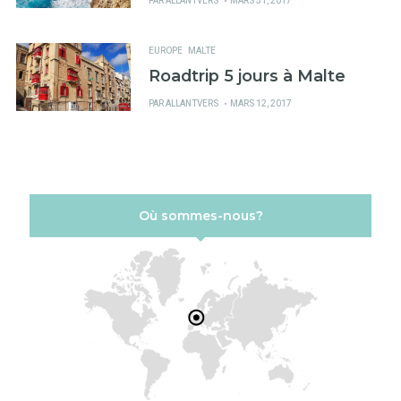
PAR
ALLANTVERS
MARS 31, 2017
SUR
EUROPE
MALTE
Roadtrip 5 jours à Malte
PUBLIÉ
PAR
ALLANTVERS
MARS 12, 2017
SUR
Où sommes-nous?