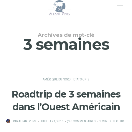
>
Archives de mot-clé
3 semaines
AMÉRIQUE DU NORD
ETATS-UNIS
Roadtrip de 3 semaines
dans l’Ouest Américain
PUBLIÉ
PAR
ALLANTVERS
JUILLET 21, 2015
6 COMMENTAIRES
9 MIN. DE LECTURE
SUR