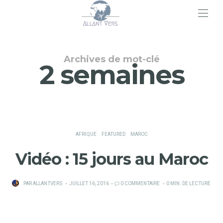
>
Archives de mot-clé
2 semaines
AFRIQUE
FEATURED
MAROC
Vidéo : 15 jours au Maroc
PUBLIÉ
PAR
ALLANTVERS
JUILLET 16, 2016
0 COMMENTAIRE
0 MIN. DE LECTURE
SUR