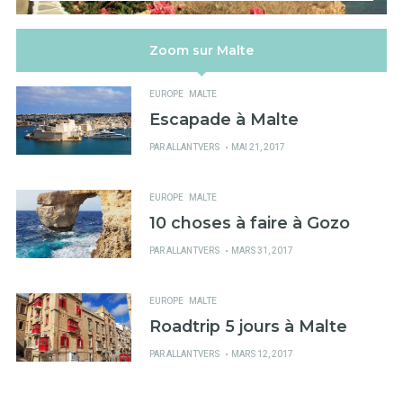
Zoom sur Malte
EUROPE
MALTE
Escapade à Malte
PUBLIÉ
PAR
ALLANTVERS
MAI 21, 2017
SUR
EUROPE
MALTE
10 choses à faire à Gozo
PUBLIÉ
PAR
ALLANTVERS
MARS 31, 2017
SUR
EUROPE
MALTE
Roadtrip 5 jours à Malte
PUBLIÉ
PAR
ALLANTVERS
MARS 12, 2017
SUR