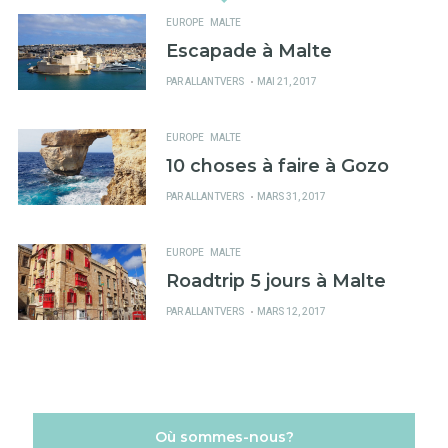
EUROPE
MALTE
Escapade à Malte
PUBLIÉ
PAR
ALLANTVERS
MAI 21, 2017
SUR
EUROPE
MALTE
10 choses à faire à Gozo
PUBLIÉ
PAR
ALLANTVERS
MARS 31, 2017
SUR
EUROPE
MALTE
Roadtrip 5 jours à Malte
PUBLIÉ
PAR
ALLANTVERS
MARS 12, 2017
SUR
Où sommes-nous?