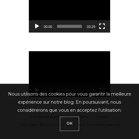
00:00
03:29
Lecteur
vidéo
00:00
02:06
Nous utilisons des cookies pour vous garantir la meilleure
expérience sur notre blog. En poursuivant, nous
considérerons que vous en acceptez l'utilisation.
A propos de nous
Privacy Policy
Contact
OK
Copyrights © 2014-2020 Allant Vers. Tous droits réservés.