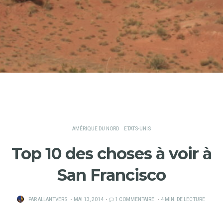
AMÉRIQUE DU NORD
ETATS-UNIS
Top 10 des choses à voir à
San Francisco
PUBLIÉ
PAR
ALLANTVERS
MAI 13, 2014
1 COMMENTAIRE
4 MIN. DE LECTURE
SUR