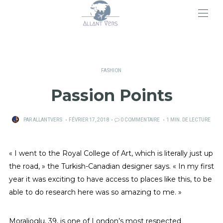
>
FASHION
Passion Points
PUBLIÉ
PAR
ALLANTVERS
FÉVRIER 17, 2018
0 COMMENTAIRE
1 MIN. DE LECTURE
SUR
« I went to the Royal College of Art, which is literally just up
the road, » the Turkish-Canadian designer says. « In my first
year it was exciting to have access to places like this, to be
able to do research here was so amazing to me. »
Moralioglu, 39, is one of London’s most respected